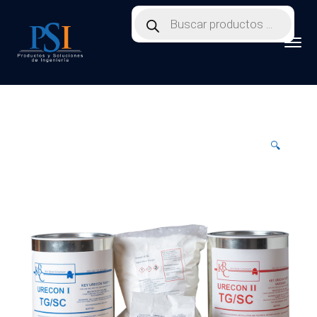
Products
search
🔍