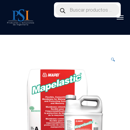
Products
search
🔍