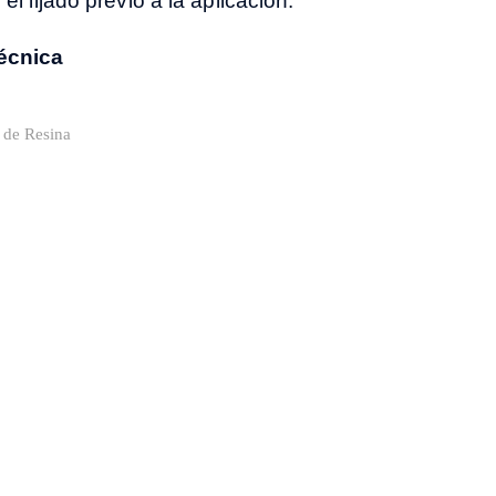
el lijado previo a la aplicación.
écnica
 de Resina