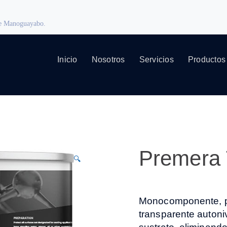
 de Manoguayabo.
Inicio
Nosotros
Servicios
Productos
Premera
🔍
Monocomponente, pul
transparente autoniv