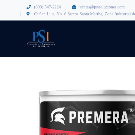
(809) 547-2224
ventas@psisoluciones.com
C/ San Luis, No. 6 Sector Santa Martha, Zona Industrial