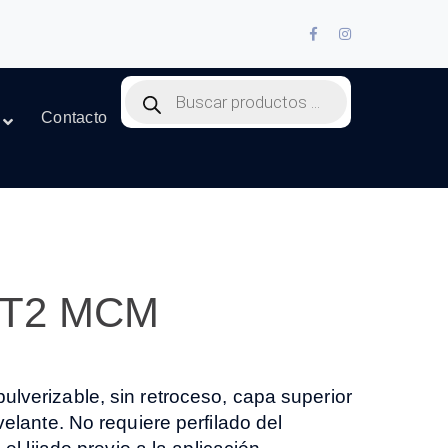
Facebook
Instagram
Profile
Profile
Products
search
Contacto
 T2 MCM
verizable, sin retroceso, capa superior
elante. No requiere perfilado del