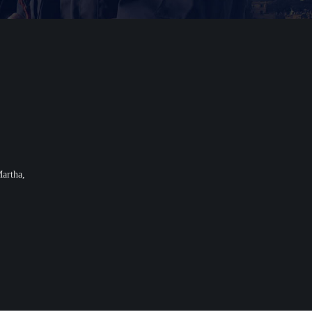
artha,