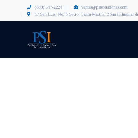
(809) 547-2224
ventas@psisoluciones.com
C/ San Luis, No. 6 Sector Santa Martha, Zona Industrial