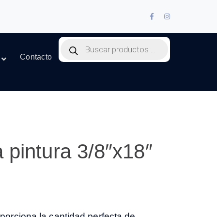
Facebook
Instagram
Profile
Profile
Products
search
Contacto
 pintura 3/8″x18″
roporciona la cantidad perfecta de