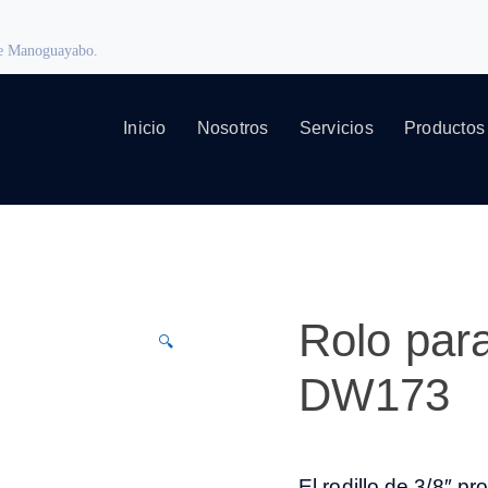
 de Manoguayabo.
Inicio
Nosotros
Servicios
Productos
Rolo para
🔍
DW173
El rodillo de 3/8″ p