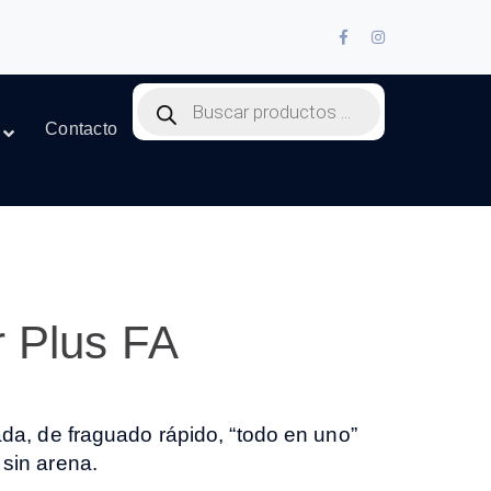
Facebook
Instagram
Profile
Profile
Products
search
Contacto
r Plus FA
ada,
de fraguado rápido, “todo
en uno”
 sin arena.