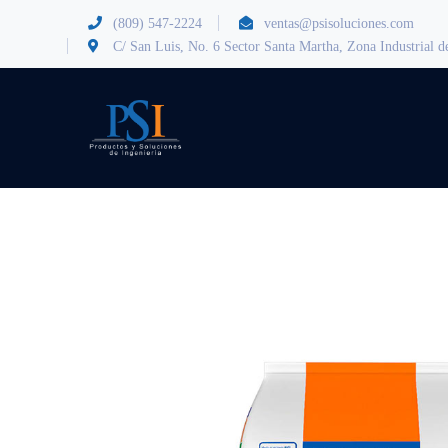
(809) 547-2224
ventas@psisoluciones.com
C/ San Luis, No. 6 Sector Santa Martha, Zona Industrial