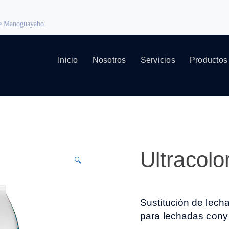
 de Manoguayabo.
Inicio
Nosotros
Servicios
Productos
Ultracolo
🔍
Sustitución de lech
para lechadas con
y