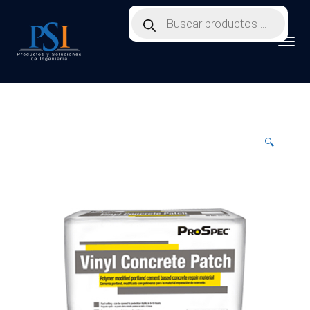
Products
search
🔍