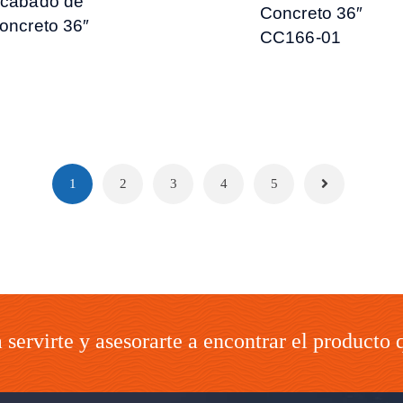
cabado de
Concreto 36″
oncreto 36″
CC166-01
1
2
3
4
5
servirte y asesorarte a encontrar el producto 