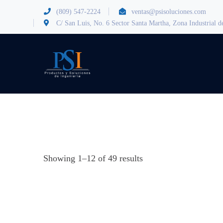
(809) 547-2224
ventas@psisoluciones.com
C/ San Luis, No. 6 Sector Santa Martha, Zona Industrial
Showing 1–12 of 49 results