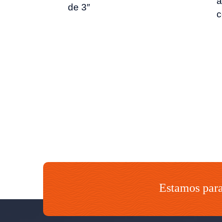
a
de 3″
c
Estamos para 