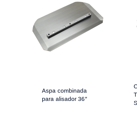
C
Aspa combinada
T
para alisador 36″