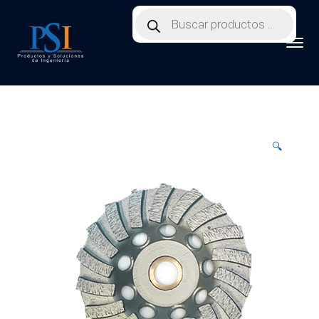
Products
search
🔍