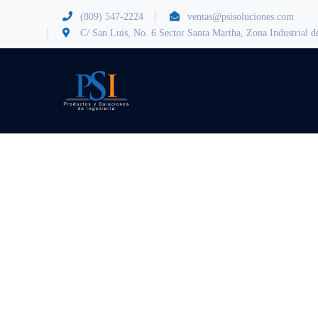
(809) 547-2224
ventas@psisoluciones.com
C/ San Luis, No. 6 Sector Santa Martha, Zona Industrial