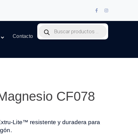
Facebook
Instagram
Profile
Profile
Products
search
Contacto
 Magnesio CF078
tru-Lite™ resistente y duradera para
igón.