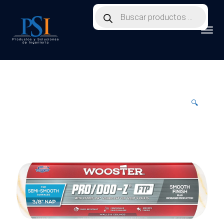
Products
search
🔍