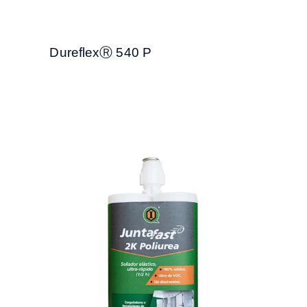
DureflexⓇ 540 P